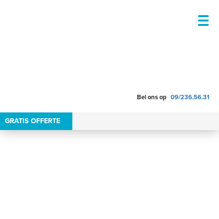
Bel ons op
09/236.56.31
vierkant
GRATIS OFFERTE
VOCHTBESTRIJDING
KELDERDICHTING
VENTILATIE
RENOVATIEPREMIES